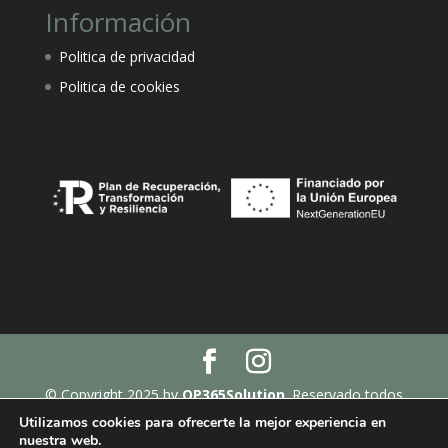
Información
Politica de privacidad
Politica de cookies
© Copyright 2025 by
OP365Solution
. Reservado todos
los derechos.
Utilizamos cookies para ofrecerte la mejor experiencia en
nuestra web.